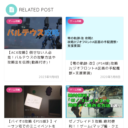
RELATED POST
ゲーム攻略
ゲーム攻略
【AC6攻略】倒せない人必
見！バルテウスの攻撃方法や
攻略法を伝授(動画付き)！
【零の軌跡:改】(PS4版)攻略
2(ジオフロントA区画の手配魔
獣+支援要請)
2023年9月8日
2020年5月8日
ゲーム攻略
ゲーム攻略
【バイオ8攻略《PS5版》】イ
ゼノブレイド３攻略₋絶対便
ーサン宅でのミニイベントを
利！！ゲーム(マップ編・クエ