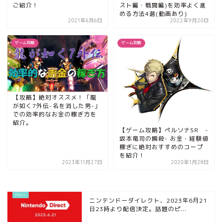
ご紹介！
スト編・戦闘編)を効率よく進
める方法4選(動画あり)
2021年6月6日
2022年9月20日
ゲーム攻略
ゲーム攻略
【攻略】絶対オススメ！「龍
が如く7外伝-名を消した男-」
での効率的なお金の稼ぎ方を
紹介。
【ゲーム攻略】ペルソナ5R -
坂本竜司の瞬殺- お金・経験値
稼ぎに絶対おすすめのコープ
を紹介！
2023年11月27日
2020年1月28日
ニンテンドーダイレクト、2023年6月21
日23時より配信決定。話題のピ...