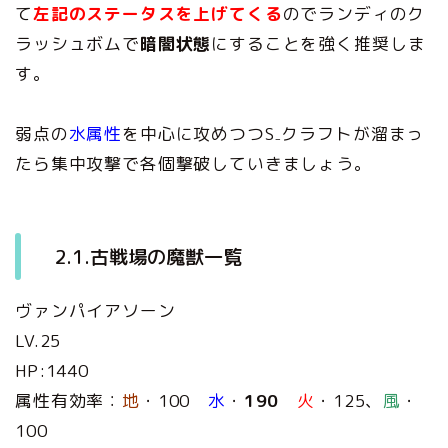
て
左記のステータスを上げてくる
のでランディのク
ラッシュボムで
暗闇状態
にすることを強く推奨しま
す。
弱点の
水属性
を中心に攻めつつS₋クラフトが溜まっ
たら集中攻撃で各個撃破していきましょう。
2.1.古戦場の魔獣一覧
ヴァンパイアソーン
LV.25
HP:1440
属性有効率：
地
・100
水
・
190
火
・125、
風
・
100