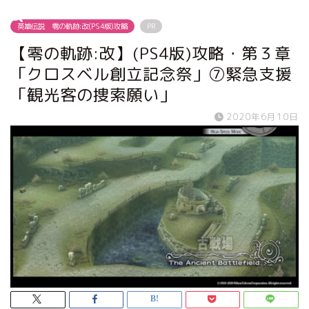
英雄伝説 零の軌跡:改(PS4版)攻略
PR
【零の軌跡:改】(PS4版)攻略・第３章
「クロスベル創立記念祭」⑦緊急支援
「観光客の捜索願い」
2020年6月10日