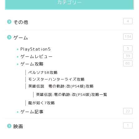
カテゴリー
4
その他
134
ゲーム
PlayStation5
5
ゲームレビュー
39
ゲーム攻略
68
ペルソナ5R攻略
モンスターハンターライズ攻略
英雄伝説 零の軌跡:改(PS4版)攻略
英雄伝説:零の軌跡:改(PS4版)攻略一覧
龍が如く7攻略
ゲーム記事
22
1
映画