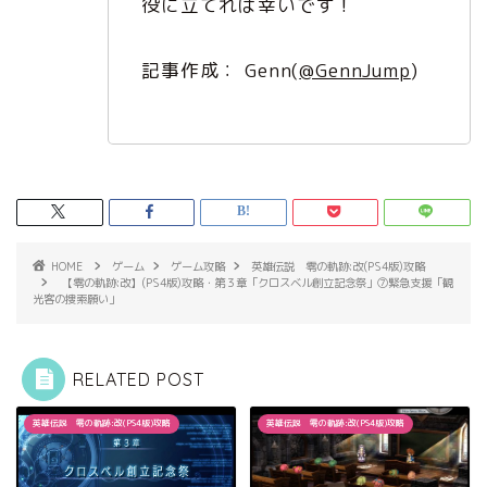
役に立てれば幸いです！
記事作成： Genn(
@GennJump
)
HOME
ゲーム
ゲーム攻略
英雄伝説 零の軌跡:改(PS4版)攻略
【零の軌跡:改】(PS4版)攻略・第３章「クロスベル創立記念祭」⑦緊急支援「観
光客の捜索願い」
RELATED POST
英雄伝説 零の軌跡:改(PS4版)攻略
英雄伝説 零の軌跡:改(PS4版)攻略