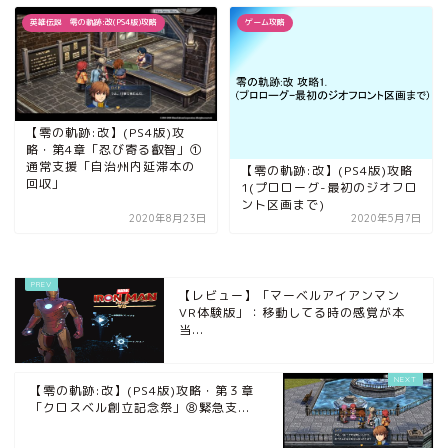
英雄伝説 零の軌跡:改(PS4版)攻略
ゲーム攻略
【零の軌跡:改】(PS4版)攻
略・第4章「忍び寄る叡智」①
通常支援「自治州内延滞本の
【零の軌跡:改】(PS4版)攻略
回収」
1(プロローグ-最初のジオフロ
ント区画まで)
2020年8月23日
2020年5月7日
【レビュー】「マーベルアイアンマン
VR体験版」：移動してる時の感覚が本
当...
【零の軌跡:改】(PS4版)攻略・第３章
「クロスベル創立記念祭」⑧緊急支...