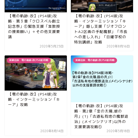
【零の軌跡:改】(PS4版)攻
【零の軌跡:改】(PS4版)攻
略・インターミッション「キ
略・第３章「クロスベル創立
ーア」隠し支援「ジオフロン
記念祭」①緊急支援「准教授
トA2区画の手配魔獣」「市長
の捜索願い」＋その他支援要
への差し入れ」「日曜学校の
請
特別講師」攻略
2020年5月25日
2020年8月16日
英雄伝説 零の軌跡:改(PS4版)攻略
英雄伝説 零の軌跡:改(PS4版)攻略
【零の軌跡:改】(PS4版)攻
略・インターミッション「キ
ーア」攻略
【零の軌跡:改】(PS4版)攻
略・第2章「金の太陽,銀の
月」(1)「古道私有地の魔獣退
治」(メインシナリオ)以外の
支援要請攻略①
2020年8月14日
2020年5月18日