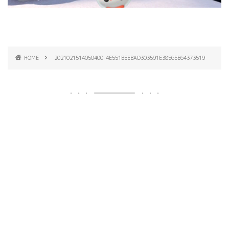
HOME
2021021514050400-4E551BEEBAD303591E38565E64373519