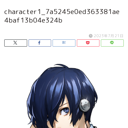
character1_7a5245e0ed363381ae
4baf13b04e324b
2023年7月21日