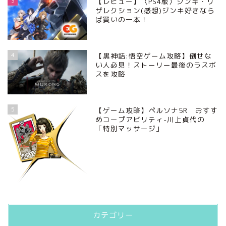
3
【レビュー】〈PS4版〉ジンキ・リ
ザレクション(感想)ジンキ好きなら
ば買いの一本！
4
【黒神話:悟空ゲーム攻略】倒せな
い人必見！ストーリー最後のラスボ
スを攻略
5
【ゲーム攻略】ペルソナ5R おすす
めコープアビリティ-川上貞代の
「特別マッサージ」
カテゴリー