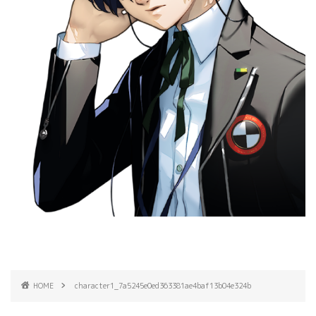
HOME
character1_7a5245e0ed363381ae4baf13b04e324b