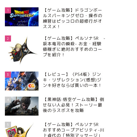
【ゲーム攻略】ドラゴンボー
1
ルスパーキングゼロ・操作の
練習はピッコロの超修行がオ
ススメ！
【ゲーム攻略】ペルソナ5R -
2
坂本竜司の瞬殺- お金・経験
値稼ぎに絶対おすすめのコー
プを紹介！
【レビュー】〈PS4版〉ジン
3
キ・リザレクション(感想)ジ
ンキ好きならば買いの一本！
【黒神話:悟空ゲーム攻略】倒
4
せない人必見！ストーリー最
後のラスボスを攻略
【ゲーム攻略】ペルソナ5R
5
おすすめコープアビリティ-川
上貞代の「特別マッサージ」