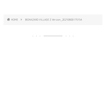
HOME
BIOHAZARD VILLAGE Z Version_20210608175154