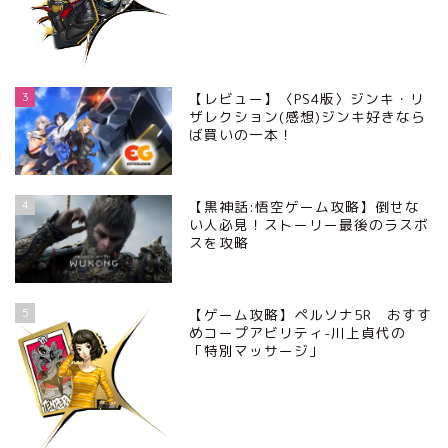
3
【レビュー】〈PS4版〉ジンキ・リ
ザレクション(感想)ジンキ好きなら
ば買いの一本！
4
【黒神話:悟空ゲーム攻略】倒せな
い人必見！ストーリー最後のラスボ
スを攻略
5
【ゲーム攻略】ペルソナ5R おすす
めコープアビリティ-川上貞代の
「特別マッサージ」