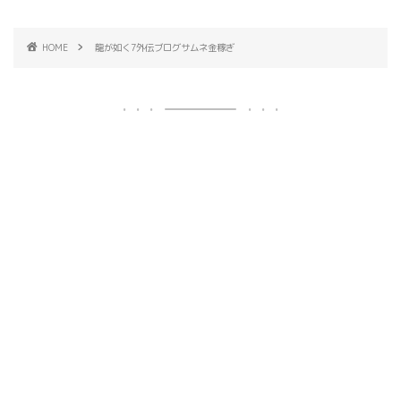
HOME
龍が如く7外伝ブログサムネ金稼ぎ