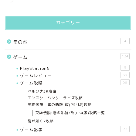
カテゴリー
4
その他
134
ゲーム
PlayStation5
5
ゲームレビュー
39
ゲーム攻略
68
ペルソナ5R攻略
モンスターハンターライズ攻略
英雄伝説 零の軌跡:改(PS4版)攻略
英雄伝説:零の軌跡:改(PS4版)攻略一覧
龍が如く7攻略
ゲーム記事
22