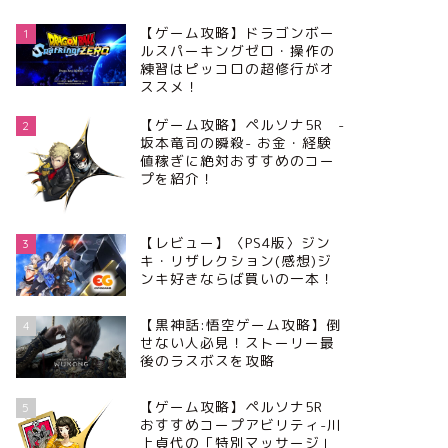
【ゲーム攻略】ドラゴンボー
1
ルスパーキングゼロ・操作の
練習はピッコロの超修行がオ
ススメ！
【ゲーム攻略】ペルソナ5R -
2
坂本竜司の瞬殺- お金・経験
値稼ぎに絶対おすすめのコー
プを紹介！
【レビュー】〈PS4版〉ジン
3
キ・リザレクション(感想)ジ
ンキ好きならば買いの一本！
【黒神話:悟空ゲーム攻略】倒
4
せない人必見！ストーリー最
後のラスボスを攻略
【ゲーム攻略】ペルソナ5R
5
おすすめコープアビリティ-川
上貞代の「特別マッサージ」