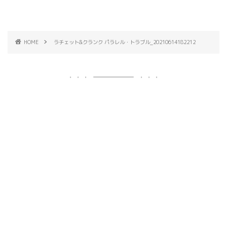
HOME
ラチェット&クランク パラレル・トラブル_20210614182212