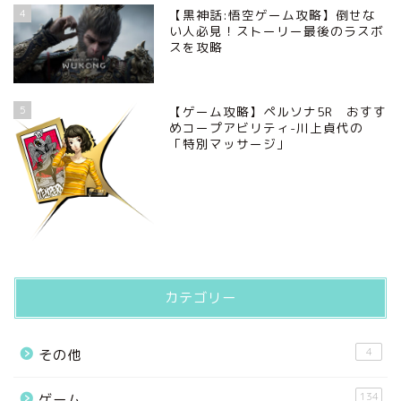
4
【黒神話:悟空ゲーム攻略】倒せな
い人必見！ストーリー最後のラスボ
スを攻略
5
【ゲーム攻略】ペルソナ5R おすす
めコープアビリティ-川上貞代の
「特別マッサージ」
カテゴリー
4
その他
134
ゲーム