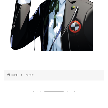
HOME
hero改