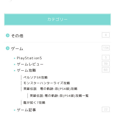
カテゴリー
4
その他
134
ゲーム
PlayStation5
5
ゲームレビュー
39
ゲーム攻略
68
ペルソナ5R攻略
モンスターハンターライズ攻略
英雄伝説 零の軌跡:改(PS4版)攻略
英雄伝説:零の軌跡:改(PS4版)攻略一覧
龍が如く7攻略
ゲーム記事
22