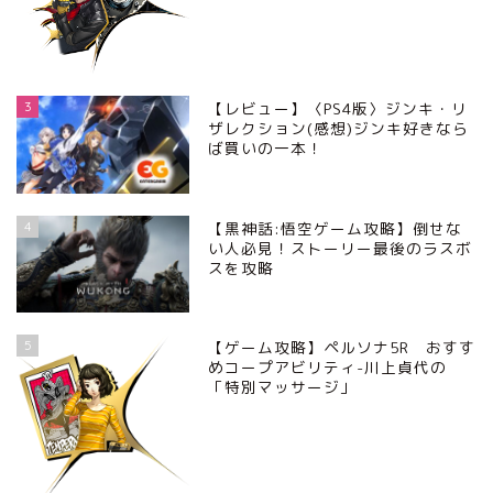
3
【レビュー】〈PS4版〉ジンキ・リ
ザレクション(感想)ジンキ好きなら
ば買いの一本！
4
【黒神話:悟空ゲーム攻略】倒せな
い人必見！ストーリー最後のラスボ
スを攻略
5
【ゲーム攻略】ペルソナ5R おすす
めコープアビリティ-川上貞代の
「特別マッサージ」