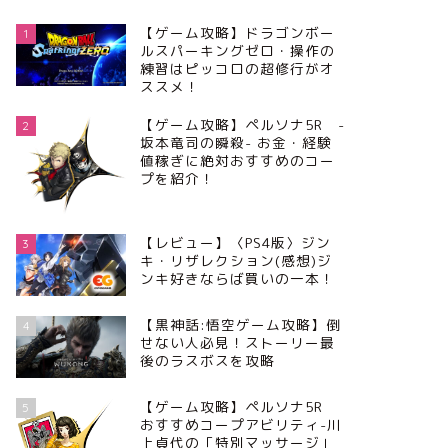
【ゲーム攻略】ドラゴンボー
1
ルスパーキングゼロ・操作の
練習はピッコロの超修行がオ
ススメ！
【ゲーム攻略】ペルソナ5R -
2
坂本竜司の瞬殺- お金・経験
値稼ぎに絶対おすすめのコー
プを紹介！
【レビュー】〈PS4版〉ジン
3
キ・リザレクション(感想)ジ
ンキ好きならば買いの一本！
【黒神話:悟空ゲーム攻略】倒
4
せない人必見！ストーリー最
後のラスボスを攻略
【ゲーム攻略】ペルソナ5R
5
おすすめコープアビリティ-川
上貞代の「特別マッサージ」