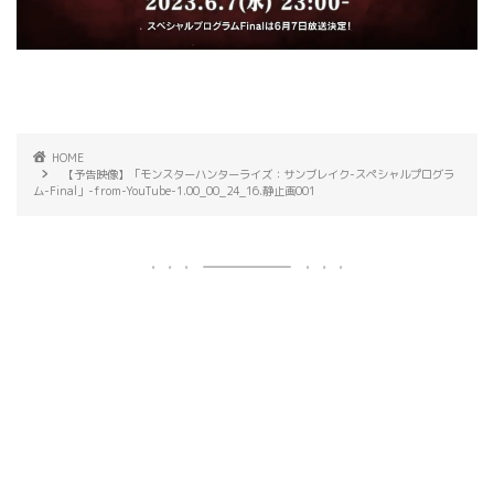
HOME
【予告映像】「モンスターハンターライズ：サンブレイク-スペシャルプログラ
ム-Final」-from-YouTube-1.00_00_24_16.静止画001