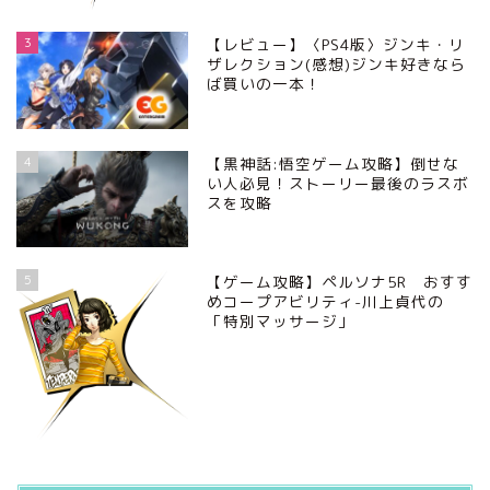
3
【レビュー】〈PS4版〉ジンキ・リ
ザレクション(感想)ジンキ好きなら
ば買いの一本！
4
【黒神話:悟空ゲーム攻略】倒せな
い人必見！ストーリー最後のラスボ
スを攻略
5
【ゲーム攻略】ペルソナ5R おすす
めコープアビリティ-川上貞代の
「特別マッサージ」