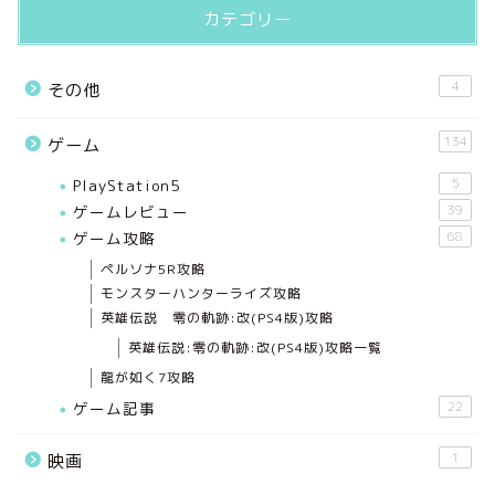
カテゴリー
4
その他
134
ゲーム
PlayStation5
5
ゲームレビュー
39
ゲーム攻略
68
ペルソナ5R攻略
モンスターハンターライズ攻略
英雄伝説 零の軌跡:改(PS4版)攻略
英雄伝説:零の軌跡:改(PS4版)攻略一覧
龍が如く7攻略
ゲーム記事
22
1
映画