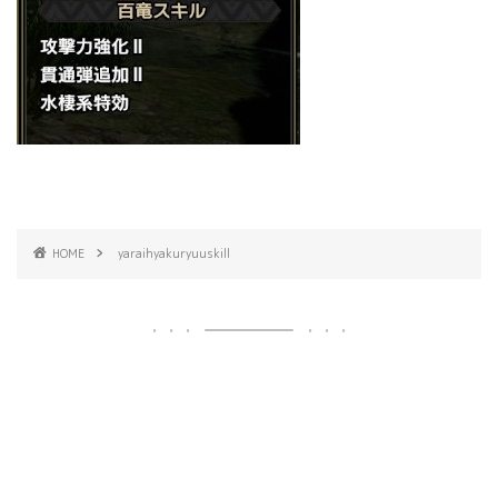
HOME
yaraihyakuryuuskill