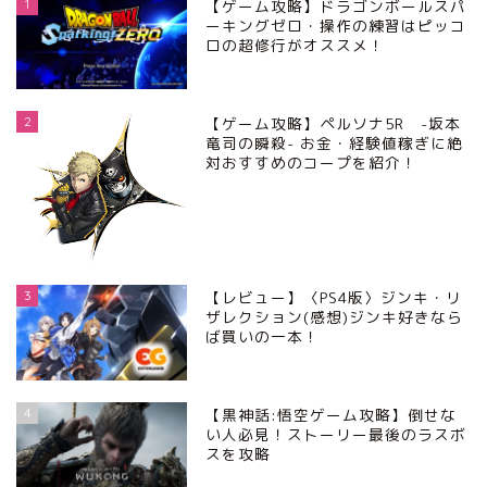
1
【ゲーム攻略】ドラゴンボールスパ
ーキングゼロ・操作の練習はピッコ
ロの超修行がオススメ！
2
【ゲーム攻略】ペルソナ5R -坂本
竜司の瞬殺- お金・経験値稼ぎに絶
対おすすめのコープを紹介！
3
【レビュー】〈PS4版〉ジンキ・リ
ザレクション(感想)ジンキ好きなら
ば買いの一本！
4
【黒神話:悟空ゲーム攻略】倒せな
い人必見！ストーリー最後のラスボ
スを攻略