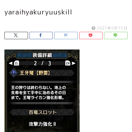
yaraihyakuryuuskill
2021年5月15日