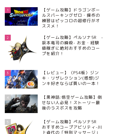
【ゲーム攻略】ドラゴンボー
1
ルスパーキングゼロ・操作の
練習はピッコロの超修行がオ
ススメ！
【ゲーム攻略】ペルソナ5R -
2
坂本竜司の瞬殺- お金・経験
値稼ぎに絶対おすすめのコー
プを紹介！
【レビュー】〈PS4版〉ジン
3
キ・リザレクション(感想)ジ
ンキ好きならば買いの一本！
【黒神話:悟空ゲーム攻略】倒
4
せない人必見！ストーリー最
後のラスボスを攻略
【ゲーム攻略】ペルソナ5R
5
おすすめコープアビリティ-川
上貞代の「特別マッサージ」