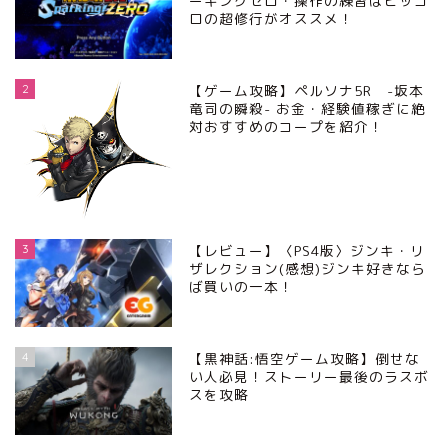
ーキングゼロ・操作の練習はピッコ
ロの超修行がオススメ！
2
【ゲーム攻略】ペルソナ5R -坂本
竜司の瞬殺- お金・経験値稼ぎに絶
対おすすめのコープを紹介！
3
【レビュー】〈PS4版〉ジンキ・リ
ザレクション(感想)ジンキ好きなら
ば買いの一本！
4
【黒神話:悟空ゲーム攻略】倒せな
い人必見！ストーリー最後のラスボ
スを攻略