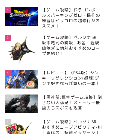
【ゲーム攻略】ドラゴンボー
1
ルスパーキングゼロ・操作の
練習はピッコロの超修行がオ
ススメ！
【ゲーム攻略】ペルソナ5R -
2
坂本竜司の瞬殺- お金・経験
値稼ぎに絶対おすすめのコー
プを紹介！
【レビュー】〈PS4版〉ジン
3
キ・リザレクション(感想)ジ
ンキ好きならば買いの一本！
【黒神話:悟空ゲーム攻略】倒
4
せない人必見！ストーリー最
後のラスボスを攻略
【ゲーム攻略】ペルソナ5R
5
おすすめコープアビリティ-川
上貞代の「特別マッサージ」