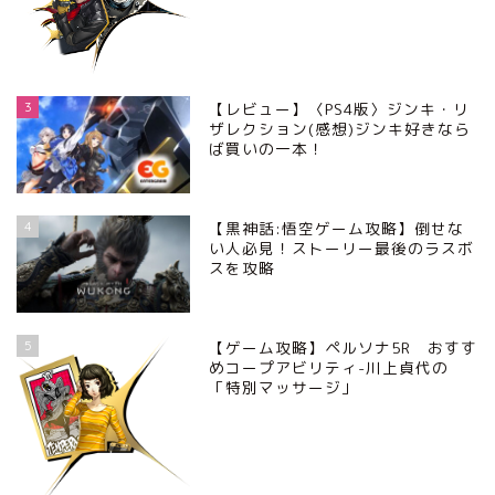
3
【レビュー】〈PS4版〉ジンキ・リ
ザレクション(感想)ジンキ好きなら
ば買いの一本！
4
【黒神話:悟空ゲーム攻略】倒せな
い人必見！ストーリー最後のラスボ
スを攻略
5
【ゲーム攻略】ペルソナ5R おすす
めコープアビリティ-川上貞代の
「特別マッサージ」