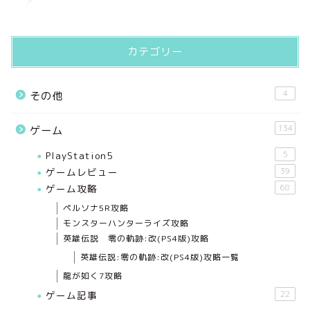
カテゴリー
4
その他
134
ゲーム
PlayStation5
5
ゲームレビュー
39
ゲーム攻略
68
ペルソナ5R攻略
モンスターハンターライズ攻略
英雄伝説 零の軌跡:改(PS4版)攻略
英雄伝説:零の軌跡:改(PS4版)攻略一覧
龍が如く7攻略
ゲーム記事
22