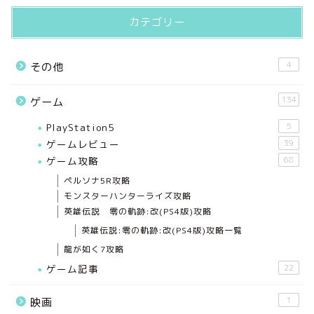
カテゴリー
4
その他
134
ゲーム
PlayStation5
5
ゲームレビュー
39
ゲーム攻略
68
ペルソナ5R攻略
モンスターハンターライズ攻略
英雄伝説 零の軌跡:改(PS4版)攻略
英雄伝説:零の軌跡:改(PS4版)攻略一覧
龍が如く7攻略
ゲーム記事
22
1
映画