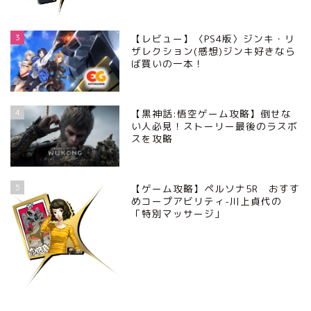
3
【レビュー】〈PS4版〉ジンキ・リ
ザレクション(感想)ジンキ好きなら
ば買いの一本！
4
【黒神話:悟空ゲーム攻略】倒せな
い人必見！ストーリー最後のラスボ
スを攻略
5
【ゲーム攻略】ペルソナ5R おすす
めコープアビリティ-川上貞代の
「特別マッサージ」