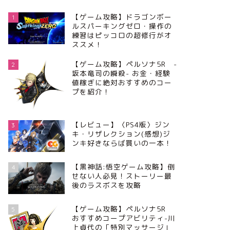
【ゲーム攻略】ドラゴンボー
1
ルスパーキングゼロ・操作の
練習はピッコロの超修行がオ
ススメ！
【ゲーム攻略】ペルソナ5R -
2
坂本竜司の瞬殺- お金・経験
値稼ぎに絶対おすすめのコー
プを紹介！
【レビュー】〈PS4版〉ジン
3
キ・リザレクション(感想)ジ
ンキ好きならば買いの一本！
【黒神話:悟空ゲーム攻略】倒
4
せない人必見！ストーリー最
後のラスボスを攻略
【ゲーム攻略】ペルソナ5R
5
おすすめコープアビリティ-川
上貞代の「特別マッサージ」