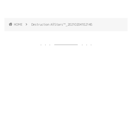
HOME
Destruction AllStars™_20210204182148