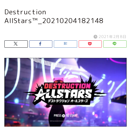
Destruction
AllStars™_20210204182148
2021年2月8日