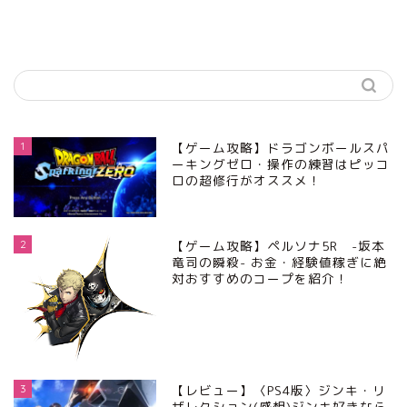
1
【ゲーム攻略】ドラゴンボールスパ
ーキングゼロ・操作の練習はピッコ
ロの超修行がオススメ！
2
【ゲーム攻略】ペルソナ5R -坂本
竜司の瞬殺- お金・経験値稼ぎに絶
対おすすめのコープを紹介！
3
【レビュー】〈PS4版〉ジンキ・リ
ザレクション(感想)ジンキ好きなら