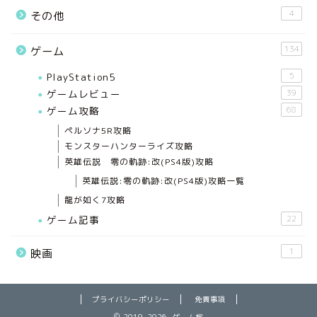
4
その他
134
ゲーム
PlayStation5
5
ゲームレビュー
39
ゲーム攻略
68
ペルソナ5R攻略
モンスターハンターライズ攻略
英雄伝説 零の軌跡:改(PS4版)攻略
英雄伝説:零の軌跡:改(PS4版)攻略一覧
龍が如く7攻略
ゲーム記事
22
1
映画
プライバシーポリシー
免責事項
2019–2026 ゲーム旅