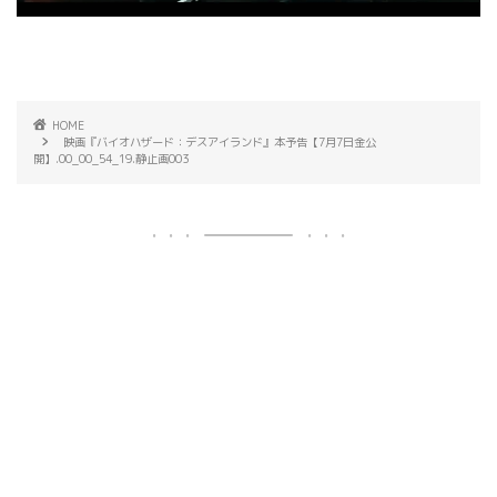
HOME
映画『バイオハザード：デスアイランド』本予告【7月7日金公
開】.00_00_54_19.静止画003