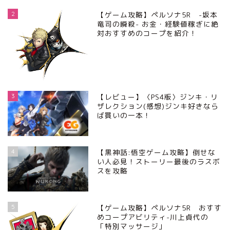
2
【ゲーム攻略】ペルソナ5R -坂本
竜司の瞬殺- お金・経験値稼ぎに絶
対おすすめのコープを紹介！
3
【レビュー】〈PS4版〉ジンキ・リ
ザレクション(感想)ジンキ好きなら
ば買いの一本！
4
【黒神話:悟空ゲーム攻略】倒せな
い人必見！ストーリー最後のラスボ
スを攻略
5
【ゲーム攻略】ペルソナ5R おすす
めコープアビリティ-川上貞代の
「特別マッサージ」