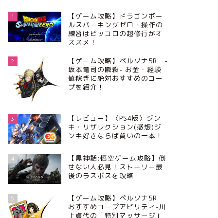
【ゲーム攻略】ドラゴンボー
1
ルスパーキングゼロ・操作の
練習はピッコロの超修行がオ
ススメ！
【ゲーム攻略】ペルソナ5R -
2
坂本竜司の瞬殺- お金・経験
値稼ぎに絶対おすすめのコー
プを紹介！
【レビュー】〈PS4版〉ジン
3
キ・リザレクション(感想)ジ
ンキ好きならば買いの一本！
【黒神話:悟空ゲーム攻略】倒
4
せない人必見！ストーリー最
後のラスボスを攻略
【ゲーム攻略】ペルソナ5R
5
おすすめコープアビリティ-川
上貞代の「特別マッサージ」