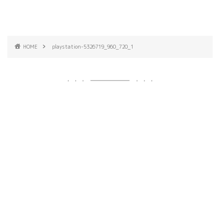
HOME
playstation-5326719_960_720_1