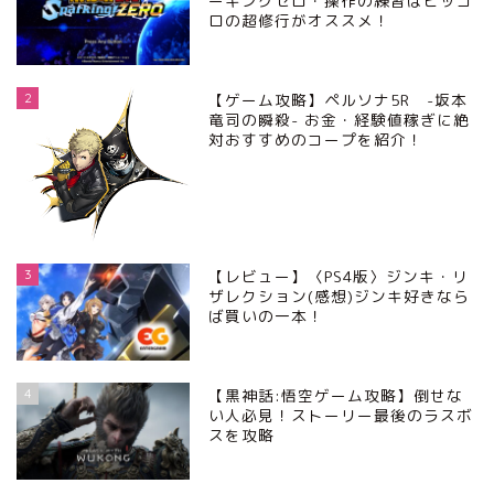
ーキングゼロ・操作の練習はピッコ
ロの超修行がオススメ！
2
【ゲーム攻略】ペルソナ5R -坂本
竜司の瞬殺- お金・経験値稼ぎに絶
対おすすめのコープを紹介！
3
【レビュー】〈PS4版〉ジンキ・リ
ザレクション(感想)ジンキ好きなら
ば買いの一本！
4
【黒神話:悟空ゲーム攻略】倒せな
い人必見！ストーリー最後のラスボ
スを攻略