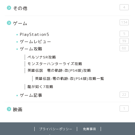
4
その他
134
ゲーム
PlayStation5
5
ゲームレビュー
39
ゲーム攻略
68
ペルソナ5R攻略
モンスターハンターライズ攻略
英雄伝説 零の軌跡:改(PS4版)攻略
英雄伝説:零の軌跡:改(PS4版)攻略一覧
龍が如く7攻略
ゲーム記事
22
1
映画
プライバシーポリシー
免責事項